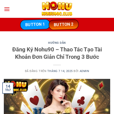
Chuyển
đến
nội
dung
BUTTON 1
BUTTON 2
HƯỚNG DẪN
Đăng Ký Nohu90 – Thao Tác Tạo Tài
Khoản Đơn Giản Chỉ Trong 3 Bước
ĐÃ ĐĂNG TRÊN
THÁNG 7 14, 2025
BỞI
ADMIN
14
Th7