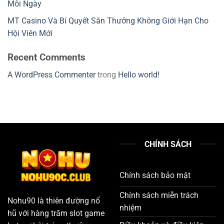
Mỗi Ngày
MT Casino Và Bí Quyết Săn Thưởng Không Giới Hạn Cho
Hội Viên Mới
Recent Comments
A WordPress Commenter
trong
Hello world!
CHÍNH SÁCH
Chính sách bảo mật
Chính sách miễn trách
Nohu90 là thiên đường nổ
nhiệm
hũ với hàng trăm slot game