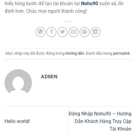
hiểu từng bước để tạo tài khoản tại
Nohu90
suôn sẻ, ổn
định hơn. Chúc mọi người thành công!
Mục nhập này đã được đăng trong
Hướng dẫn
. Đánh dấu trang
permalink
.
ADMIN
Đăng Nhập Nohu90 – Hướng
Hello world!
Dẫn Khách Hàng Truy Cập
Tài Khoản