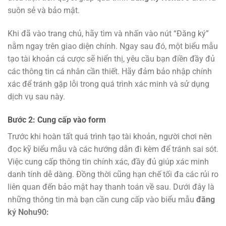
suôn sẻ và bảo mật.
Khi đã vào trang chủ, hãy tìm và nhấn vào nút “Đăng ký”
nằm ngay trên giao diện chính. Ngay sau đó, một biểu mẫu
tạo tài khoản cá cược sẽ hiển thị, yêu cầu bạn điền đầy đủ
các thông tin cá nhân cần thiết. Hãy đảm bảo nhập chính
xác để tránh gặp lỗi trong quá trình xác minh và sử dụng
dịch vụ sau này.
Bước 2: Cung cấp vào form
Trước khi hoàn tất quá trình tạo tài khoản, người chơi nên
đọc kỹ biểu mẫu và các hướng dẫn đi kèm để tránh sai sót.
Việc cung cấp thông tin chính xác, đầy đủ giúp xác minh
danh tính dễ dàng. Đồng thời cũng hạn chế tối đa các rủi ro
liên quan đến bảo mật hay thanh toán về sau. Dưới đây là
những thông tin mà bạn cần cung cấp vào biểu mẫu
đăng
ký Nohu90: