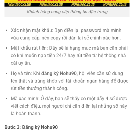
Khách hàng cung cấp thông tin đặc trưng
Xác nhận mật khẩu: Bạn điền lại password mà mình
vừa cung cấp, nên copy rồi dán lại sẽ chính xác hơn.
Mật khẩu rút tiền: Đây sẽ là hạng mục mà bạn cần phải
có khi muốn nạp tiền 24/7 hay rút tiền từ hệ thống nhà
cái uy tín.
Họ và tên: Khi
đăng ký Nohu90,
hội viên cần sử dụng
tên thật và trùng khớp với tài khoản ngân hàng để được
rút tiền thưởng thành công.
Mã xác minh: Ở đây, bạn sẽ thấy có một dãy 4 số được
viết cách điệu, mọi người chỉ cần điền lại những số này
là hoàn thành.
Bước 3: Đăng ký Nohu90