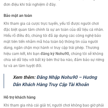
đơn điệu khi trải nghiệm ở đây.
Bảo mật an toàn
Khi tham gia cá cược trực tuyến, yếu tố được người chơi
đặc biệt quan tâm chính là sự an toàn của dữ liệu cá nhân.
Hiểu rõ điều đó, chúng tôi đã áp dụng các công nghệ bảo
mật tiên tiến nhằm mã hóa toàn bộ thông tin của người
dùng, ngăn chặn mọi hành vi truy cập trái phép. Thương
hiệu cam kết, khi bạn
đăng ký Nohu90,
chúng tôi sẽ không
chia sẻ dữ liệu với bất kỳ bên thứ ba nào, đảm bảo sự riêng
tư và an tâm tuyệt đối.
Xem thêm:
Đăng Nhập Nohu90 – Hướng
Dẫn Khách Hàng Truy Cập Tài Khoản
Hỗ trợ khách hàng
Khi tham gia nhà cái giải trí, người chơi không bao giờ phải