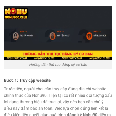
Hướng dẫn thủ tục đăng ký cơ bản
Bước 1: Truy cập website
Trước tiên, người chơi cần truy cập đúng địa chỉ website
chính thức của Nohu90. Hiện tại có rất nhiều đối tượng xấu
lợi dụng thương hiệu để trục lợi, vậy nên bạn cần chú ý
điều này đảm bảo an toàn. Việc lựa chọn đúng liên kết là
điều kiện tiên quyết giúp quá trình
đăng ký Nohu90
diễn ra